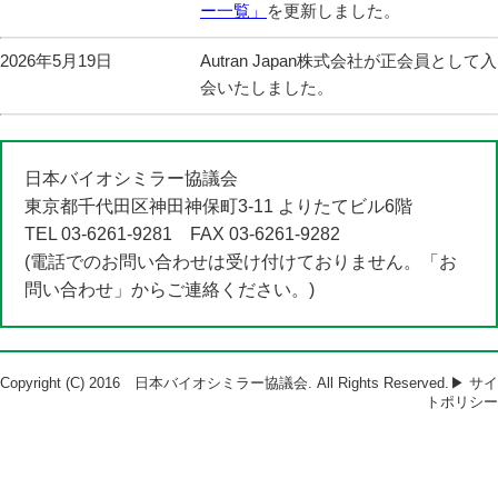
ー一覧」
を更新しました。
Autran Japan株式会社が正会員として入
2026年5月19日
会いたしました。
「バイオシミラーのRMP実施結果概要
2026年5月7日
について」
をリニューアルしました。
日本バイオシミラー協議会
東京都千代田区神田神保町3-11 よりたてビル6階
アルフレッサホールディングス株式会
2026年4月30日
TEL 03-6261-9281 FAX 03-6261-9282
社が正会員として入会いたしました。
(電話でのお問い合わせは受け付けておりません。「お
問い合わせ」からご連絡ください。)
「日本で承認されているバイオシミラ
2026年4月24日
ー一覧」
を更新しました。
バイオシミラー啓発ポスターをご希望
2026年4月22日
Copyright (C) 2016 日本バイオシミラー協議会. All Rights Reserved.
▶ サイ
の方は
着払い
にてお送りいたします。
トポリシー
お問い合わせフォーム
から送付先住
所、サイズ（A3・A2）、必要枚数をご
記入の上、ご連絡ください。